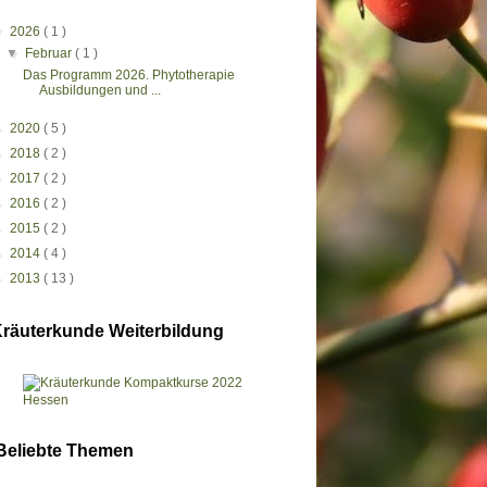
▼
2026
( 1 )
▼
Februar
( 1 )
Das Programm 2026. Phytotherapie
Ausbildungen und ...
►
2020
( 5 )
►
2018
( 2 )
►
2017
( 2 )
►
2016
( 2 )
►
2015
( 2 )
►
2014
( 4 )
►
2013
( 13 )
räuterkunde Weiterbildung
Beliebte Themen