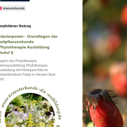
kraeuterkunde
mpfohlener Beitrag
räuterpower - Grundlagen der
eilpflanzenkunde
Phytotherapie Ausbildung
odul I)
eginn der Phytotherapie
ahresausbildung Phytotherapie
usbildung mit Hildegard Kita Im
mweltzentrum Fulda in Hessen fand
tzt...