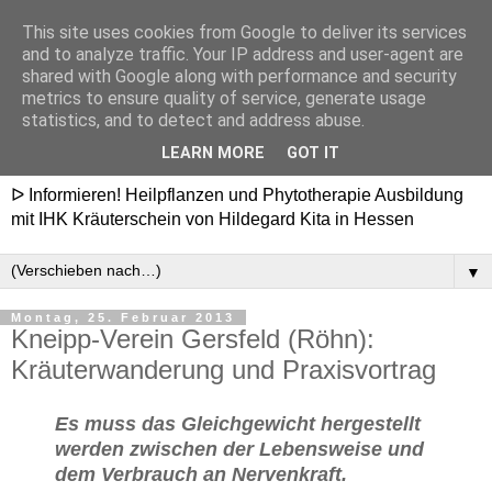
This site uses cookies from Google to deliver its services
Heilpflanzenschule
and to analyze traffic. Your IP address and user-agent are
shared with Google along with performance and security
Hildegard - Ausbildung in
metrics to ensure quality of service, generate usage
statistics, and to detect and address abuse.
Hessen
LEARN MORE
GOT IT
ᐅ Informieren! Heilpflanzen und Phytotherapie Ausbildung
mit IHK Kräuterschein von Hildegard Kita in Hessen
▼
Montag, 25. Februar 2013
Kneipp-Verein Gersfeld (Röhn):
Kräuterwanderung und Praxisvortrag
Es muss das Gleichgewicht hergestellt
werden zwischen der Lebensweise und
dem Verbrauch an Nervenkraft.