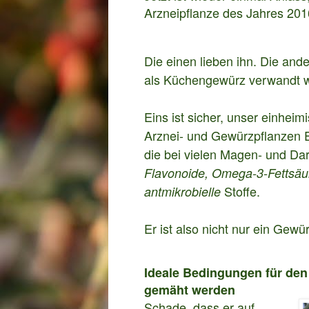
Arzneipflanze des Jahres 20
Die einen lieben ihn. Die and
als Küchengewürz verwandt w
Eins ist sicher, unser einhei
Arznei- und Gewürzpflanzen Eu
die bei vielen Magen- und D
Flavonoide, Omega-3-Fettsäu
Stoffe.
antmikrobielle
Er ist also nicht nur ein Gewü
Ideale Bedingungen für den
gemäht werden
Schade, dass er auf