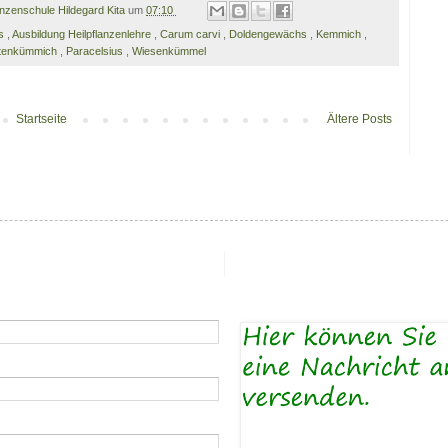
anzenschule Hildegard Kita
um
07:10
es
,
Ausbildung Heilpflanzenlehre
,
Carum carvi
,
Doldengewächs
,
Kemmich
,
tenkümmich
,
Paracelsius
,
Wiesenkümmel
Startseite
Ältere Posts