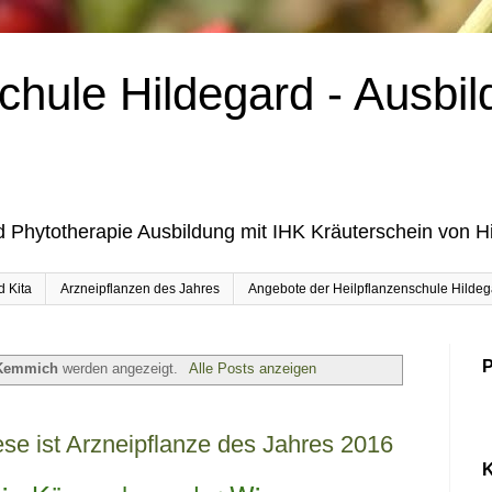
chule Hildegard - Ausbil
d Phytotherapie Ausbildung mit IHK Kräuterschein von H
d Kita
Arzneipflanzen des Jahres
Angebote der Heilpflanzenschule Hildega
P
Kemmich
werden angezeigt.
Alle Posts anzeigen
e ist Arzneipflanze des Jahres 2016
K