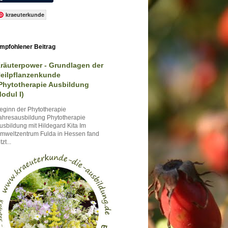
kraeuterkunde
mpfohlener Beitrag
räuterpower - Grundlagen der
eilpflanzenkunde
Phytotherapie Ausbildung
odul I)
eginn der Phytotherapie
ahresausbildung Phytotherapie
usbildung mit Hildegard Kita Im
mweltzentrum Fulda in Hessen fand
tzt...