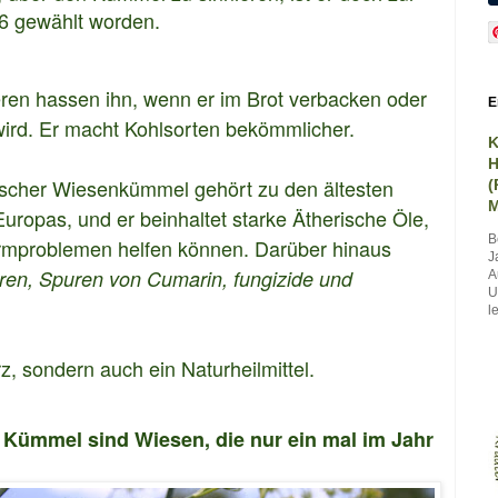
16 gewählt worden
.
eren hassen ihn, wenn er im Brot verbacken oder
E
ird.
Er macht Kohlsorten bekömmlicher.
K
H
mischer Wiesenkümmel gehört zu den ältesten
(
M
ropas, und er beinhaltet starke Ätherische Öle,
B
armproblemen helfen können. Darüber hinaus
J
ren, Spuren von Cumarin, fungizide und
A
U
le
rz, sondern auch ein Naturheilmittel.
 Kümmel sind Wiesen, die nur ein mal im Jahr