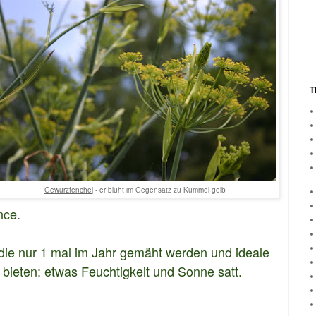
T
Gewürzfenchel
- er blüht im Gegensatz zu Kümmel gelb
nce.
 die nur 1 mal im Jahr gemäht werden und ideale
ieten: etwas Feuchtigkeit und Sonne satt.