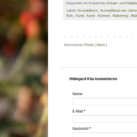
Eingestellt von Kräuterfrau
Kräuter- und Heilpfl
Labels:
Arzneipflanze
,
Arzneipflanze des Jahr
Köm
,
Kumil
,
Kumir
,
Kümmel
,
Maikimmig
,
Mat
Abonnieren
Posts ( Atom )
Hildegard Kita kontaktieren
Name
E-Mail
*
Nachricht
*