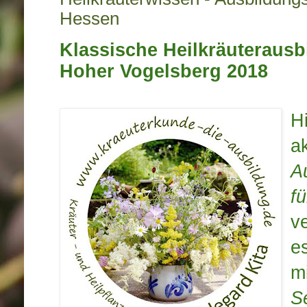
Hessen
Klassische Heilkräuterausb
Hoher Vogelsberg 2018
Hi
a
A
f
ve
e
m
S