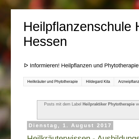
Heilpflanzenschule 
Hessen
ᐅ Informieren! Heilpflanzen und Phytotherapie
Heilkräuter und Phytotherapie
Hildegard Kita
Arzneipflan
Posts mit dem Label
Heilpraktiker Phytotherapie
we
Dienstag, 1. August 2017
Heilkräuterwissen - Ausbildun