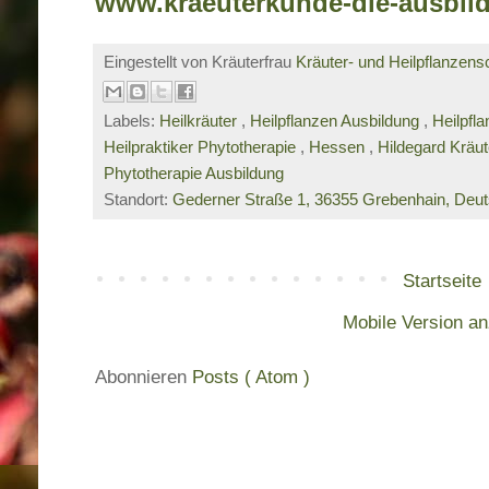
www.kraeuterkunde-die-ausbil
Eingestellt von Kräuterfrau
Kräuter- und Heilpflanzens
Labels:
Heilkräuter
,
Heilpflanzen Ausbildung
,
Heilpfl
Heilpraktiker Phytotherapie
,
Hessen
,
Hildegard Kräu
Phytotherapie Ausbildung
Standort:
Gederner Straße 1, 36355 Grebenhain, Deu
Startseite
Mobile Version a
Abonnieren
Posts ( Atom )