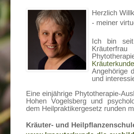
Herzlich Wil
- meiner virt
Ich bin sei
Kräuterfr
Phytothera
Kräuterkun
Angehörige d
und interessi
Eine einjährige Phytotherapie-Aus
Hohen Vogelsberg und psychol
dem Heilpraktikergesetz runden m
Kräuter- und Heilpflanzenschul