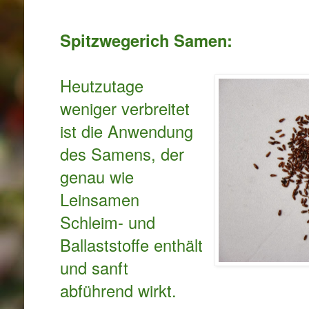
Spitzwegerich Samen:
Heutzutage
weniger verbreitet
ist die Anwendung
des Samens, der
genau wie
Leinsamen
Schleim- und
Ballaststoffe enthält
und sanft
abführend wirkt.