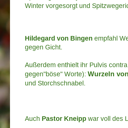
Winter vorgesorgt und Spitzwegeric
Hildegard von Bingen
empfahl We
gegen Gicht.
Außerdem enthielt ihr Pulvis contr
gegen"böse" Worte):
Wurzeln von
und Storchschnabel.
Auch
Pastor Kneipp
war voll des L