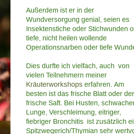
Außerdem ist er in der
Wundversorgung genial, seien es
Insektenstiche oder Stichwunden 
tiefe, nicht heilen wollende
Operationsnarben oder tiefe Wund
Dies durfte ich vielfach, auch
von
vielen Teilnehmern meiner
Kräuterworkshops
erfahren.
Am
besten ist das frische Blatt oder de
frische Saft.
Bei Husten, schwache
Lunge, Verschleimung, eitriger,
fiebriger Bronchitis
ist zusätzlich 
Spitzwegerich/Thymian sehr wertvo