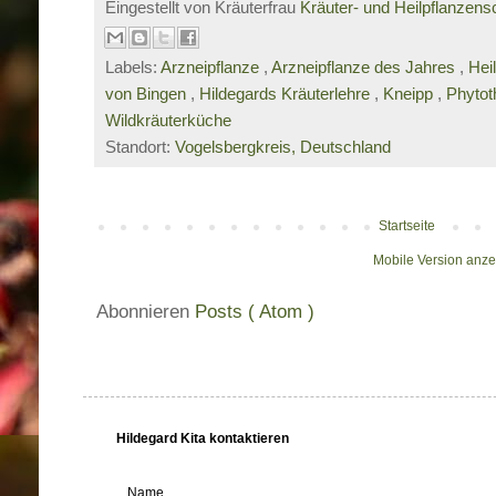
Eingestellt von Kräuterfrau
Kräuter- und Heilpflanzens
Labels:
Arzneipflanze
,
Arzneipflanze des Jahres
,
Hei
von Bingen
,
Hildegards Kräuterlehre
,
Kneipp
,
Phytot
Wildkräuterküche
Standort:
Vogelsbergkreis, Deutschland
Startseite
Mobile Version anz
Abonnieren
Posts ( Atom )
Hildegard Kita kontaktieren
Name