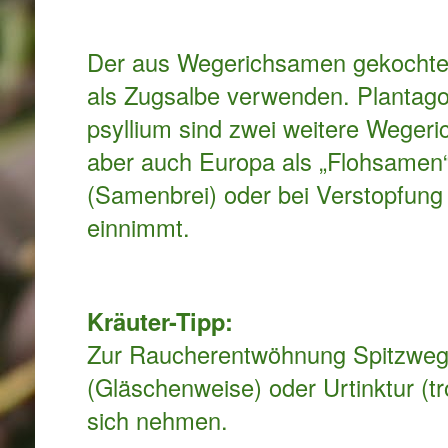
Der aus Wegerichsamen gekochte B
als Zugsalbe verwenden.
Plantago
psyllium sind zwei weitere Wegeri
aber auch Europa als „Flohsamen“
(Samenbrei) oder bei Verstopfun
einnimmt.
Kräuter-Tipp:
Zur Raucherentwöhnung Spitzwege
(Gläschenweise) oder Urtinktur (t
sich nehmen.