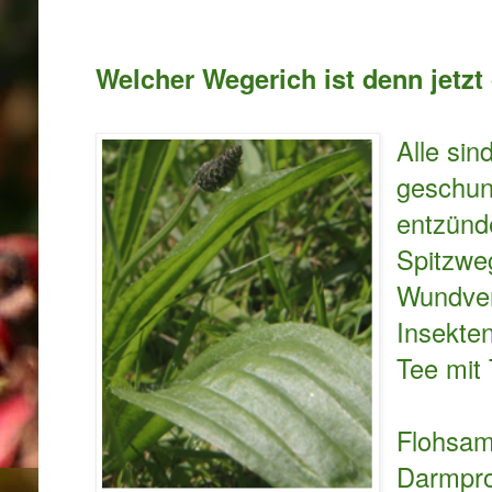
Welcher Wegerich ist denn jetzt
Alle sin
geschun
entzünd
Spitzwe
Wundver
Insekte
Tee mit
Flohsam
Darmpr