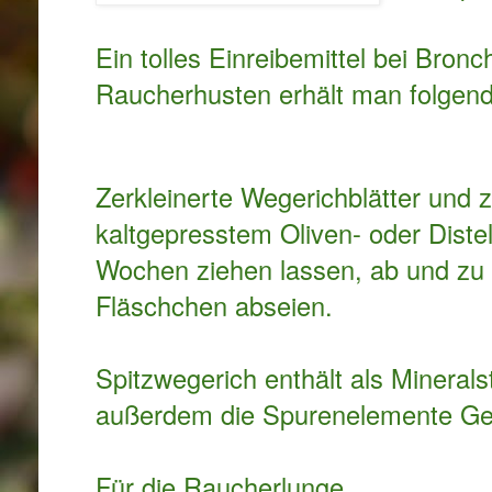
Ein tolles Einreibemittel bei Bronc
Raucherhusten erhält man folgen
Zerkleinerte Wegerichblätter und z
kaltgepresstem Oliven- oder Diste
Wochen ziehen lassen, ab und zu s
Fläschchen abseien.
Spitzwegerich enthält als Mineralst
außerdem die Spurenelemente Ge
Für die Raucherlunge