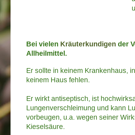
Bei vielen
Kräuterkundigen
der Vo
Allheilmittel.
Er sollte in keinem Krankenhaus, i
keinem Haus fehlen.
Er wirkt antiseptisch, ist hochwirks
Lungenverschleimung und kann L
vorbeugen, u.a. wegen seiner Wirk
Kieselsäure.