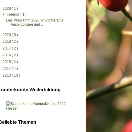
▼
2026
( 1 )
▼
Februar
( 1 )
Das Programm 2026. Phytotherapie
Ausbildungen und ...
►
2020
( 5 )
►
2018
( 2 )
►
2017
( 2 )
►
2016
( 2 )
►
2015
( 2 )
►
2014
( 4 )
►
2013
( 13 )
räuterkunde Weiterbildung
Beliebte Themen