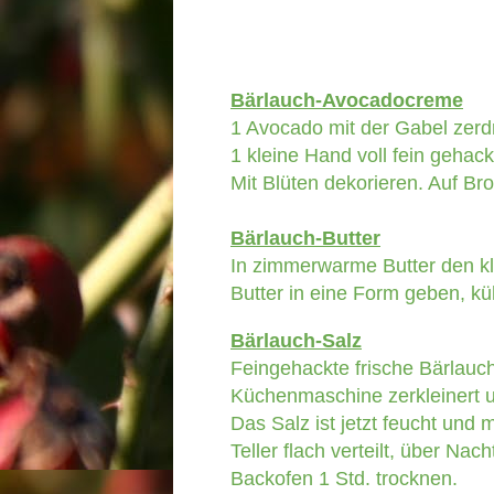
Bärlauch-Avocadocreme
1 Avocado mit der Gabel zerd
1 kleine Hand voll fein gehack
Mit Blüten dekorieren. Auf Br
Bärlauch-Butter
In zimmerwarme Butter den kl
Butter in eine Form geben, küh
Bärlauch-Salz
Feingehackte frische Bärlauc
Küchenmaschine zerkleinert u
Das Salz ist jetzt feucht und
Teller flach verteilt, über Na
Backofen 1 Std. trocknen.