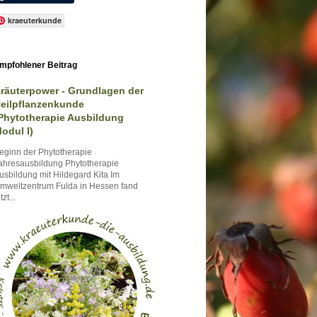
kraeuterkunde
mpfohlener Beitrag
räuterpower - Grundlagen der
eilpflanzenkunde
Phytotherapie Ausbildung
odul I)
eginn der Phytotherapie
ahresausbildung Phytotherapie
usbildung mit Hildegard Kita Im
mweltzentrum Fulda in Hessen fand
tzt...