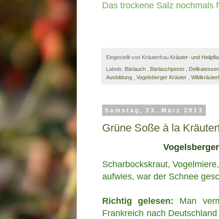
Das trockene Salz nochmals f
Eingestellt von Kräuterfrau
Kräuter- und Heilpfl
Labels:
Bärlauch
,
Bärlauchpesto
,
Delikatess
Ausbildung
,
Vogelsberger Kräuter
,
Wildkräute
Samstag, 23. März 2013
Grüne Soße à la Kräuterf
Vogelsberger
Scharbockskraut, Vogelmiere
aufwies, war der Schnee gesc
Richtig gelesen:
Man verm
Frankreich nach Deutschland 