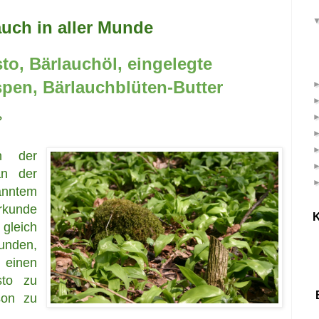
auch in aller Munde
to, Bärlauchöl, eingelegte
pen, Bärlauchblüten-Butter
?
n der
an der
anntem
kunde
K
 gleich
unden,
 einen
sto zu
son zu