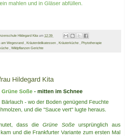
ein mahlen und in Gläser abfüllen.
anzenschule Hildegard Kita
um
12:39
en am Wegesrand
,
Kräuterdelikatessen
,
Kräuterküche
,
Phytotherapie
rküche
,
Wildpflanzen Gerichte
rau Hildegard Kita
Grüne Soße
-
mitten im Schnee
, Bärlauch - wo der Boden genügend Feuchte
hmolzen, und die "Sauce vert" lugte heraus.
utet, dass die
Grüne Soße
ursprünglich aus
kam und die Frankfurter Variante zum ersten Mal