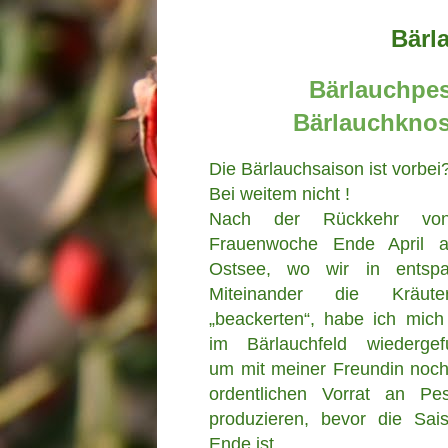
Bärl
Bärlauchpes
Bärlauchknos
Die Bärlauchsaison ist vorbei
Bei weitem nicht !
Nach der Rückkehr vo
Frauenwoche Ende April 
Ostsee, wo wir in entsp
Miteinander die Kräuter
„beackerten“, habe ich mich
im Bärlauchfeld wiedergef
um mit meiner Freundin noch
ordentlichen Vorrat an Pe
produzieren, bevor die Sai
Ende ist.