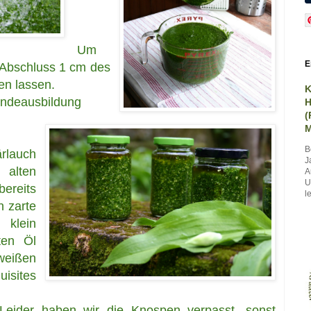
Um
E
 Abschluss 1 cm des
en lassen.
K
undeausbildung
H
(
M
B
rlauch
J
alten
A
U
ereits
le
n zarte
 klein
ten Öl
weißen
uisites
Leider haben wir die Knospen verpasst, sonst