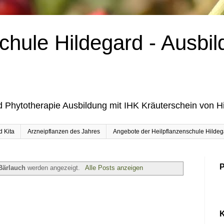
chule Hildegard - Ausbil
d Phytotherapie Ausbildung mit IHK Kräuterschein von H
d Kita
Arzneipflanzen des Jahres
Angebote der Heilpflanzenschule Hildega
P
Bärlauch
werden angezeigt.
Alle Posts anzeigen
K