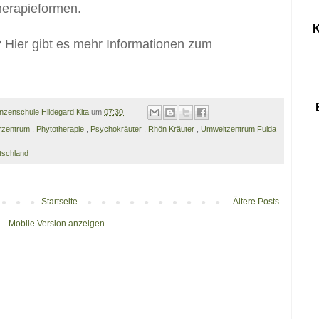
Therapieformen.
K
Hier gibt es mehr Informationen zum
anzenschule Hildegard Kita
um
07:30
rzentrum
,
Phytotherapie
,
Psychokräuter
,
Rhön Kräuter
,
Umweltzentrum Fulda
tschland
Startseite
Ältere Posts
Mobile Version anzeigen