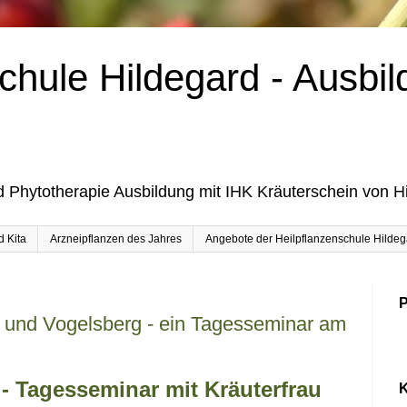
chule Hildegard - Ausbil
d Phytotherapie Ausbildung mit IHK Kräuterschein von H
d Kita
Arzneipflanzen des Jahres
Angebote der Heilpflanzenschule Hildega
P
 und Vogelsberg - ein Tagesseminar am
e - Tagesseminar mit Kräuterfrau
K