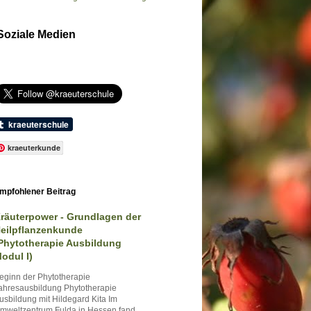
Soziale Medien
kraeuterkunde
mpfohlener Beitrag
räuterpower - Grundlagen der
eilpflanzenkunde
Phytotherapie Ausbildung
odul I)
eginn der Phytotherapie
ahresausbildung Phytotherapie
usbildung mit Hildegard Kita Im
mweltzentrum Fulda in Hessen fand