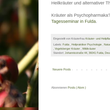
Heilkräuter und alternativer 
Kräuter als Psychopharmaka? 
Tagesseminar in Fulda
.
Eingestellt von Kräuterfrau
Kräuter- und Heilpfl
Labels:
Fulda
,
Heilpraktiker Psychologie
,
Natu
,
Vogelsberger Kräuter
,
Wildkräuter
Standort:
Johannisstraße 44, 36041 Fulda, Deu
Neuere Posts
Abonnieren
Posts ( Atom )