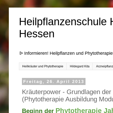
Heilpflanzenschule 
Hessen
ᐅ Informieren! Heilpflanzen und Phytotherapie
Heilkräuter und Phytotherapie
Hildegard Kita
Arzneipflan
Freitag, 26. April 2013
Kräuterpower - Grundlagen der
(Phytotherapie Ausbildung Modu
Phytotherapie Ja
Beginn der