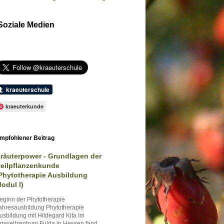
Soziale Medien
kraeuterkunde
mpfohlener Beitrag
räuterpower - Grundlagen der
eilpflanzenkunde
Phytotherapie Ausbildung
odul I)
eginn der Phytotherapie
ahresausbildung Phytotherapie
usbildung mit Hildegard Kita Im
mweltzentrum Fulda in Hessen fand