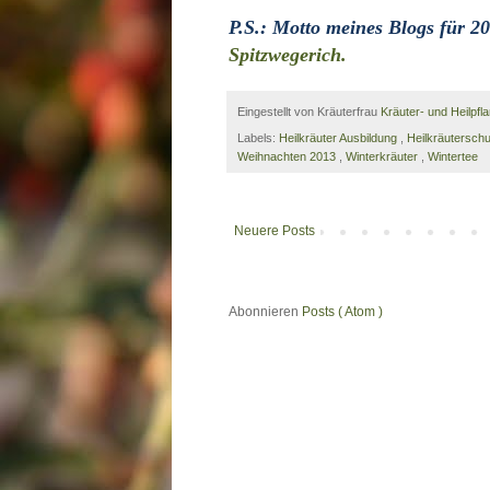
P.S.: Motto meines Blogs für 20
Spitzwegerich.
Eingestellt von Kräuterfrau
Kräuter- und Heilpfl
Labels:
Heilkräuter Ausbildung
,
Heilkräutersch
Weihnachten 2013
,
Winterkräuter
,
Wintertee
Neuere Posts
Abonnieren
Posts ( Atom )