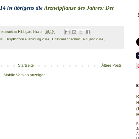
14 ist übrigens die
Arzneipflanze des Jahres: Der
anzenschule Hildegard Kita
um
16:19
ule
,
Heilpflanzen Ausbildung 2014
,
Heilpflanzenschule
,
Neujahr 2014
,
Startseite
Ältere Posts
Mobile Version anzeigen
E
K
H
(
M
B
J
A
U