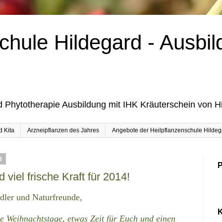
chule Hildegard - Ausbil
d Phytotherapie Ausbildung mit IHK Kräuterschein von H
d Kita
Arzneipflanzen des Jahres
Angebote der Heilpflanzenschule Hildega
3
P
iel frische Kraft für 2014!
dler und Naturfreunde,
K
he Weihnachtstage, etwas Zeit für Euch und einen