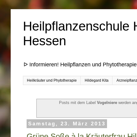
Heilpflanzenschule 
Hessen
ᐅ Informieren! Heilpflanzen und Phytotherapie
Heilkräuter und Phytotherapie
Hildegard Kita
Arzneipflan
Posts mit dem Label
Vogelniere
werden an
Samstag, 23. März 2013
Grüne Soße à la Kräuterfrau Hi