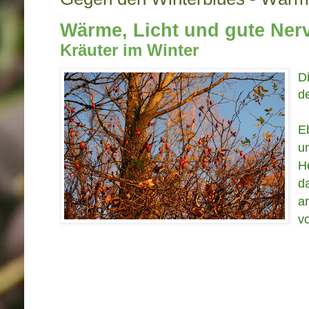
Wärme, Licht und gute Ner
Kräuter im Winter
D
d
E
u
H
da
a
v