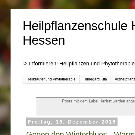
Heilpflanzenschule 
Hessen
ᐅ Informieren! Heilpflanzen und Phytotherapie
Heilkräuter und Phytotherapie
Hildegard Kita
Arzneipflan
Posts mit dem Label
Herbst
werden ange
Freitag, 16. Dezember 2016
Gegen den Winterblues - Wärm