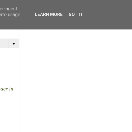
ser-agent
rate usage
LEARN MORE
GOT IT
▼
oder in