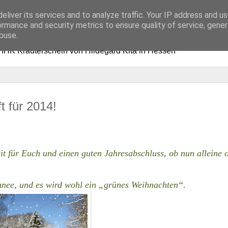
eliver its services and to analyze traffic. Your IP address and u
d - Ausbildung in Hessen
ormance and security metrics to ensure quality of service, gene
buse.
t IHK Kräuterschein von Hildegard Kita in Hessen
t für 2014!
it für Euch und einen guten Jahresabschluss, ob nun alleine 
chnee, und es wird wohl ein „grünes Weihnachten“.