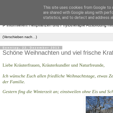
This site uses cookies from Google to d
Heilpflanzenschule Hildegar
are shared with Google along with perf
statistics, and to detect and address a
ᐅ Informieren! Heilpflanzen und Phytotherapie Ausbildung mi
Sonntag, 22. Dezember 2013
Schöne Weihnachten und viel frische Kraf
Liebe Kräuterfrauen, Kräuterkundler und Naturfreunde,
Ich wünsche Euch allen friedliche Weihnachtstage, etwas Ze
der Familie.
Gestern fing die Winterzeit an; einstweilen ohne Eis und S