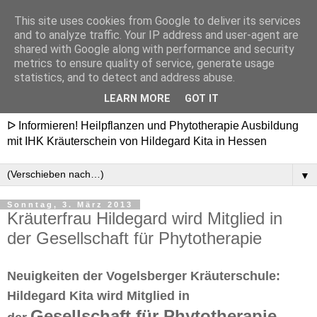
This site uses cookies from Google to deliver its services
Heilpflanzenschule
and to analyze traffic. Your IP address and user-agent are
shared with Google along with performance and security
Hildegard - Ausbildung in
metrics to ensure quality of service, generate usage
statistics, and to detect and address abuse.
Hessen
LEARN MORE
GOT IT
ᐅ Informieren! Heilpflanzen und Phytotherapie Ausbildung
mit IHK Kräuterschein von Hildegard Kita in Hessen
▼
Sonntag, 3. März 2013
Kräuterfrau Hildegard wird Mitglied in
der Gesellschaft für Phytotherapie
Neuigkeiten der Vogelsberger Kräuterschule:
Hildegard Kita wird Mitglied in
Gesellschaft für Phytotherapie