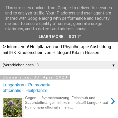
This site uses cookies from Google to deliver its services
Heilpflanzenschule
and to analyze traffic. Your IP address and user-agent are
shared with Google along with performance and security
Hildegard - Ausbildung in
metrics to ensure quality of service, generate usage
statistics, and to detect and address abuse.
Hessen
LEARN MORE
GOT IT
ᐅ Informieren! Heilpflanzen und Phytotherapie Ausbildung
mit IHK Kräuterschein von Hildegard Kita in Hessen
▼
Donnerstag, 30. April 2020
Lungenkraut Pulmonaria
officinalis - Heilpflanze
›
Gegen Luftverschmutzung, Feinstaub und
Sauerstoffmangel hilft kein Impfstoff Lungenkraut
Pulmonaria officinalis mehr...