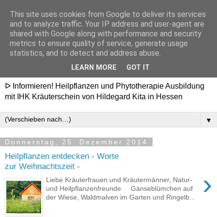
This site uses cookies from Google to deliver its services
Heilpflanzenschule
and to analyze traffic. Your IP address and user-agent are
shared with Google along with performance and security
Hildegard - Ausbildung in
metrics to ensure quality of service, generate usage
statistics, and to detect and address abuse.
Hessen
LEARN MORE
GOT IT
ᐅ Informieren! Heilpflanzen und Phytotherapie Ausbildung
mit IHK Kräuterschein von Hildegard Kita in Hessen
▼
Donnerstag, 25. Dezember 2014
Heilpflanzen entdecken - Worte
zur Weihnachtszeit -
›
Liebe Kräuterfrauen und Kräutermänner, Natur-
und Heilpflanzenfreunde Gänseblümchen auf
der Wiese, Waldmalven im Garten und Ringelb...