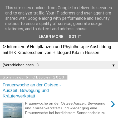
This site uses cookies from Google to deliver its services
Heilpflanzenschule
and to analyze traffic. Your IP address and user-agent are
shared with Google along with performance and security
Hildegard - Ausbildung in
metrics to ensure quality of service, generate usage
statistics, and to detect and address abuse.
Hessen
LEARN MORE
GOT IT
ᐅ Informieren! Heilpflanzen und Phytotherapie Ausbildung
mit IHK Kräuterschein von Hildegard Kita in Hessen
▼
Sonntag, 6. Oktober 2013
Frauenwoche an der Ostsee -
Auszeit, Bewegung und
Kräuterwerkstatt
›
Frauenwoche an der Ostsee Auszeit, Bewegung
und Kräuterwerkstatt U nd wieder ging eine
Frauenwoche bei herrlichstem Sonnenschein zu...