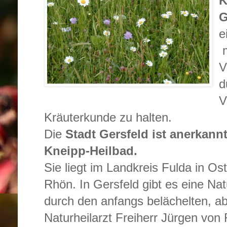
K
G
e
m
V
d
V
Kräuterkunde zu halten.
Die
Stadt Gersfeld ist anerkann
Kneipp-Heilbad
.
Sie liegt im Landkreis Fulda in Os
Rhön. In Gersfeld gibt es eine Nat
durch den anfangs belächelten, ab
Naturheilarzt Freiherr Jürgen von