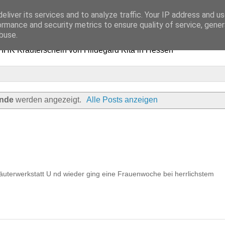
eliver its services and to analyze traffic. Your IP address and u
d - Ausbildung in Hessen
ormance and security metrics to ensure quality of service, gene
buse.
t IHK Kräuterschein von Hildegard Kita in Hessen
unde
werden angezeigt.
Alle Posts anzeigen
terwerkstatt U nd wieder ging eine Frauenwoche bei herrlichstem