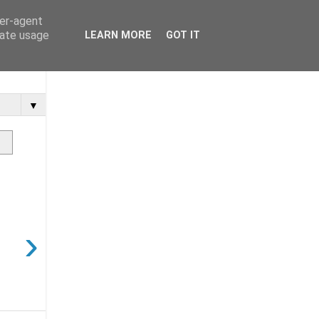
ser-agent
rate usage
LEARN MORE
GOT IT
▼
›